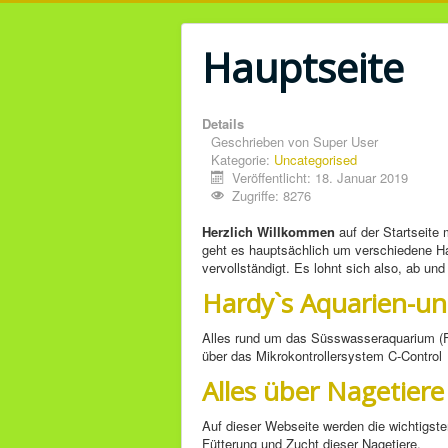
Hauptseite
Details
Geschrieben von
Super User
Kategorie:
Uncategorised
Veröffentlicht: 18. Januar 2019
Zugriffe: 8276
Herzlich Willkommen
auf der Startseite 
geht es hauptsächlich um verschiedene H
vervollständigt. Es lohnt sich also, ab un
Hardy`s Aquarien-u
Alles rund um das Süsswasseraquarium (Fi
über das Mikrokontrollersystem C-Control
Alles über Nagetiere
Auf dieser Webseite werden die wichtigsten
Fütterung und Zucht dieser Nagetiere.